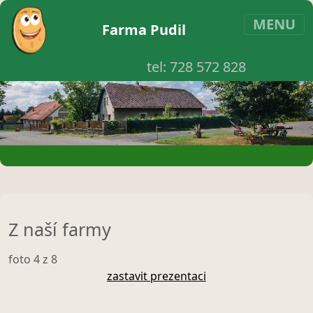
MENU
Farma Pudil
tel:
728 572 828
Z naší farmy
foto
4
z 8
zastavit prezentaci