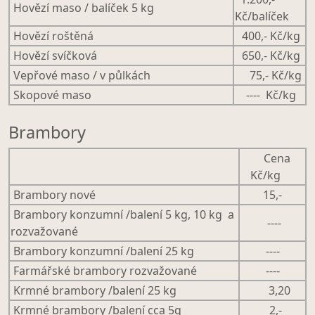
Hovězí maso / balíček 5 kg
Kč/balíček
Hovězí roštěná
400,- Kč/kg
Hovězí svíčková
650,- Kč/kg
Vepřové maso / v půlkách
75,- Kč/kg
Skopové maso
---- Kč/kg
Brambory
Cena
Kč/kg
Brambory nové
15,-
Brambory konzumní /balení 5 kg, 10 kg a
----
rozvažované
Brambory konzumní /balení 25 kg
----
Farmářské brambory rozvažované
----
Krmné brambory /balení 25 kg
3,20
Krmné brambory /balení cca 5q
2,-