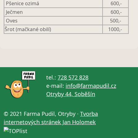
Pšenice ozimá
600,-
Ječmen
600,-
Oves
500,-
Šrot (mačkané obilí)
1000,-
tel.:
728 572 828
e-mail:
info@farmapudil.cz
Otryby 44, Soběšín
© 2021 Farma Pudil, Otryby ·
Tvorba
internetových stránek Jan Holomek